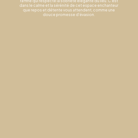
raffiné qui respecte la sobriété élégante du lieu. C'est
dans le calme et la sérénité de cet espace enchanteur
que repos et détente vous attendent, comme une
douce promesse d'évasion.